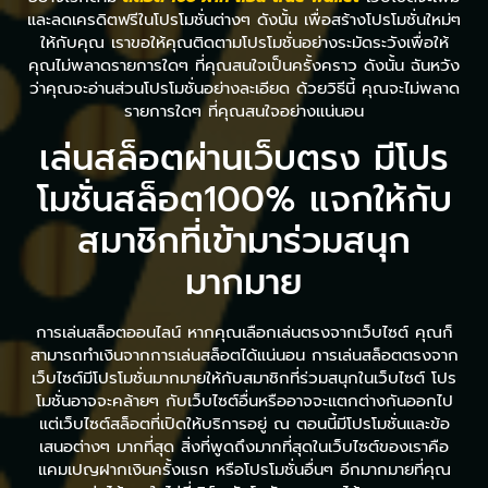
และลดเครดิตฟรีในโปรโมชั่นต่างๆ ดังนั้น เพื่อสร้างโปรโมชั่นใหม่ๆ
ให้กับคุณ เราขอให้คุณติดตามโปรโมชั่นอย่างระมัดระวังเพื่อให้
คุณไม่พลาดรายการใดๆ ที่คุณสนใจเป็นครั้งคราว ดังนั้น ฉันหวัง
ว่าคุณจะอ่านส่วนโปรโมชั่นอย่างละเอียด ด้วยวิธีนี้ คุณจะไม่พลาด
รายการใดๆ ที่คุณสนใจอย่างแน่นอน
เล่นสล็อตผ่านเว็บตรง มีโปร
โมชั่นสล็อต100% แจกให้กับ
สมาชิกที่เข้ามาร่วมสนุก
มากมาย
การเล่นสล็อตออนไลน์ หากคุณเลือกเล่นตรงจากเว็บไซต์ คุณก็
สามารถทำเงินจากการเล่นสล็อตได้แน่นอน การเล่นสล็อตตรงจาก
เว็บไซต์มีโปรโมชั่นมากมายให้กับสมาชิกที่ร่วมสนุกในเว็บไซต์ โปร
โมชั่นอาจจะคล้ายๆ กับเว็บไซต์อื่นหรืออาจจะแตกต่างกันออกไป
แต่เว็บไซต์สล็อตที่เปิดให้บริการอยู่ ณ ตอนนี้มีโปรโมชั่นและข้อ
เสนอต่างๆ มากที่สุด สิ่งที่พูดถึงมากที่สุดในเว็บไซต์ของเราคือ
แคมเปญฝากเงินครั้งแรก หรือโปรโมชั่นอื่นๆ อีกมากมายที่คุณ